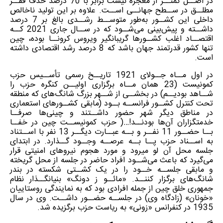
در اصــل کمتــر از معجزه نیست برابر با 70 درصد حذف فقــر
مطلــق در ســطح جهانــی اســت. علاوه بر این تولید ناخالص
داخلی این کشــور به‌طور متوســط رشــدی بالغ بر 7 درصد
داشــته و پیش‌بینی می‌شــود که در ســال جاری 2021 کــه
اقتصــاد اغلب کشــورها گریبانگیر ویروس کرونــا بوده، چین
تنها کشور قدرتمند جهان باشد که 8 درصد رشد اقتصادی داشته
است.
در اول مــاه جــولای 1921 تاریــخ رسمی تأســیس حزب
کمونیست (23 همان مــاه برگزاری اولیــن کنگره حزب را
شــاهد بودیــم) در بخشــی از شــهر بزرگ شانگ‌های که منطقه
تحت کنترل کشــور فرانســه بــود (مابقی کشــورهای استعماری
در مناطق دیگر شهر حضور داشــتند و چینی‌ها صرفــا
خدمتگزاران آن‌ها بودنــد!…( حزب کمونیســت چین در خفــا
بــا حضــور 11 نفــر و بــه عبــارت دیگــر 13 نفر با اســتناد
به اســناد حزب پــا بــه عرصــه وجــود گــذارد. در ابتدای
جلسه محل آن لو میرود و مورد هجوم نیروهای امنیتی قرار
می‌گیرد که باعث می‌شــود افراد حاضر در جلسه از محل گریخته
و مابقی جلســه خــود را در یک کشــتی شکسته در بندر
شانگ‌های برگزار کننــد. «مائــو ز دونگ» بنیانگــذار نظام
جمهوری خلق چین از جمله افرادی بود که به نمایندگی روستاییان
«خونان» (زادگاه وی) در جلســه حضــور داشــت. وی در سال
1935 در کنفرانس «زونی» به ریاست حزب برگزیده شد.