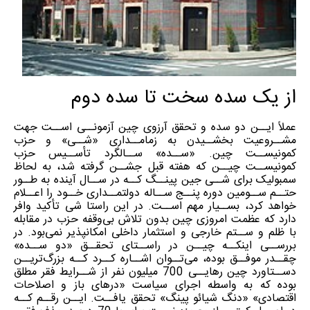
از یک سده سخت تا سده دوم
عملاً ایــن دو سده و تحقق آرزوی چین آزمونــی اســت جهت
مشــروعیت بخشــیدن به زمامــداری «شــی» و حزب
کمونیســت چین. «ســده» ســالگرد تأســیس حزب
کمونیســت چیــن که هفته قبل جشــن گرفته شد، به لحاظ
سمبولیک برای شــی جین پینــگ کــه در ســال آینده به طــور
حتــم ســومین دوره پنــج ســاله دولتمــداری خــود را اعــلام
خواهد کرد، بســیار مهم اســت. در این راستا شی تأکید وافر
دارد که عظمت امروزی چین بدون تلاش بی‌وقفه حزب در مقابله
با ظلم و ســتم خارجی و استثمار داخلی امکانپذیر نمی‌بود. در
بررســی اینکــه چیــن در راســتای تحقــق «دو ســده»
چقــدر موفــق بوده، می‌تــوان اشــاره کــرد کــه بزرگ‌تریــن
دســتاورد چین رهایــی 700 میلیون نفر از شــرایط فقر مطلق
بوده که به واسطه اجرای سیاست «درهای باز و اصلاحات
اقتصادی» «دنگ شیائو پینگ» تحقق یافــت. ایــن رقــم کــه