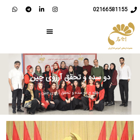
02166581155
دو سده و تحقق آرزوی چین
خانه
»
دو سده و تحقق آرزوی چین