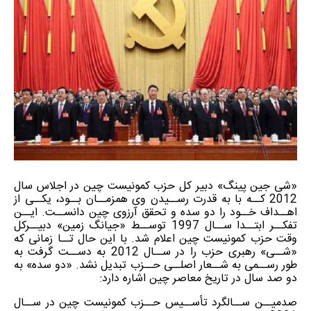
«شی جین پینگ» دبیر کل حزب کمونیست چین در اجلاس سال
2012 کــه با به قدرت رســیدن وی همزمــان بــود، یکــی از
اهــداف خــود را دو سده و تحقق آرزوی چین دانســت. ایــن
تفکــر ابتــدا ســال 1997 توســط «جیانگ زمین» دبیــرکل
وقت حزب کمونیست چین اعلام شد. با این حال تــا زمانی که
«شــی» رهبری حزب را در ســال 2012 به دســت گرفت به
طور رســمی به شــعار اصلــی حــزب تبدیل نشد. «دو سده» به
دو صد سال در تاریخ معاصر چین اشاره دارد:
صدمیــن ســالگرد تأســیس حــزب کمونیست چین در ســال