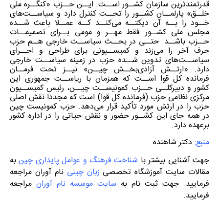
قدرتمندترین سازمان کشــور اســت. ایــن حــزب «کنگــره ملی
خلــق» پارلمــان کشــور را تحــت کنترل دارد و سیاســت‌های
خــود را بــه آن دیکتــه می‌کنــد کــه عمــلا باعث شــده
مجلس ملی کشــور فقط مهــر و مومی بــرای تصمیمــات
حــزب باشــد. حتــی در بحــث سیاســت خارجی هــم حزب
حرف آخر را می‌زند و کمیســیونی برای طراحی و اجــرای
سیاســت‌های تدوین شــده حزب در زمینه سیاســت خارجی
دارد. «ارتــش آزادی‌بخــش چیــن» نیــز تحت فرمــان
فرمانده کل قوا اســت که همزمان با ریاســت جمهوری این
کشور و دبیرکلــی حــزب کمونیســت چیــن، رئیس کمیســیون
مرکزی نظامی حزب (فرمانده کل قوا) است که مجددا نقش اصلی
حزب را در ارتش مورد تأکید قرار می‌دهد. حزب کمونیست چین
در همه جای این کشــور حضور و نقش حیاتی را در اداره کشور
برعهده دارد.
منبع
:
دکتر شاهنده
جهت آشنایی بیشتر با
شناخت فرهنگ و عوامل پایداری چین
به
مقالات سایت آموزشگاه تخصصی
زبان چینی
نام آوران مراجعه
فرمایید. جهت ثبت نام به
سایت موسسه نام آوران
مراجعه
فرمایید.