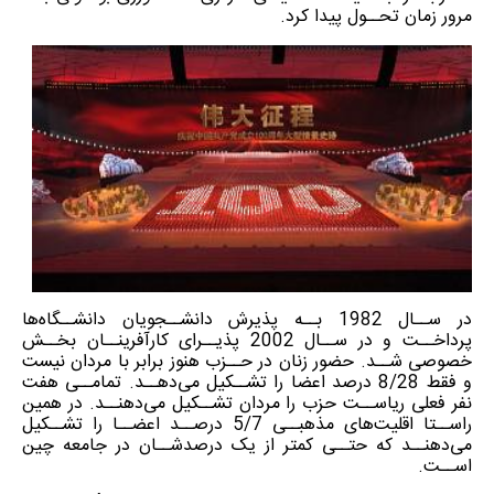
مرور زمان تحــول پیدا کرد.
در ســال 1982 بــه پذیرش دانشــجویان دانشــگاه‌ها
پرداخــت و در ســال 2002 پذیــرای کارآفرینــان بخــش
خصوصی شــد. حضور زنان در حــزب هنوز برابر با مردان نیست
و فقط 8/28 درصد اعضا را تشــکیل می‌دهــد. تمامــی هفت
نفر فعلی ریاســت حزب را مردان تشــکیل می‌دهنــد. در همین
راســتا اقلیت‌های مذهبــی 5/7 درصــد اعضــا را تشــکیل
می‌دهنــد که حتــی کمتر از یک درصدشــان در جامعه چین
اســت.