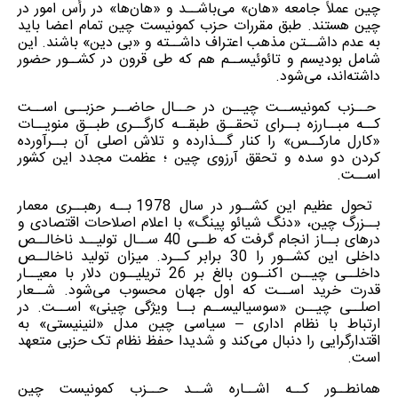
چین عملاً جامعه «هان» می‌باشــد و «هان‌ها» در رأس امور در
چین هستند. طبق مقررات حزب کمونیست چین تمام اعضا باید
به عدم داشــتن مذهب اعتراف داشــته و «بی دین» باشند. این
شامل بودیسم و تائوئیســم هم که طی قرون در کشــور حضور
داشته‌اند، می‌شود.
حــزب کمونیســت چیــن در حــال حاضــر حزبــی اســت
کــه مبــارزه بــرای تحقــق طبقــه کارگــری طبــق منویــات
«کارل مارکــس» را کنار گــذارده و تلاش اصلی آن بــرآورده
کردن دو سده و تحقق آرزوی چین ؛ عظمت مجدد این کشور
اســت.
تحول عظیم این کشــور در سال 1978 بــه رهبــری معمار
بــزرگ چین، «دنگ شیائو پینگ» با اعلام اصلاحات اقتصادی و
درهای بــاز انجام گرفت که طــی 40 ســال تولیــد ناخالــص
داخلی این کشــور را 30 برابر کــرد. میزان تولید ناخالــص
داخلــی چیــن اکنــون بالغ بر 26 تریلیــون دلار با معیــار
قدرت خرید اســت که اول جهان محسوب می‌شود. شــعار
اصلــی چیــن «سوسیالیســم بــا ویژگی چینی» اســت. در
ارتباط با نظام اداری – سیاسی چین مدل «لنینیستی» به
اقتدارگرایی را دنبال می‌کند و شدیدا حفظ نظام تک حزبی متعهد
است.
همانطــور کــه اشــاره شــد حــزب کمونیست چین