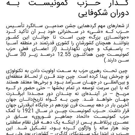
گــذار حــزب کمونیســت بــه
دوران شکوفایی
از شعارهای مهم گردهمایی جشن صدمیــن ســالگرد تأســیس
حــزب کــه «شــی» در ســخنرانی خود بــر آن تأکید کــرد
«جوانســازی بزرگ» چین اســت تا جوانــان این کشــور
بتواننــد همچنان کشورشان را کشوری قدرتمند در منطقه آســیا
– پاســفیک و جهان نگهدارنــد (از اعضــای فعلی حزب
کمونیســت چین هماکنــون 12.55 درصــد زیــر 30 ســال
ســن دارند.)
چین تحــت رهبری حزب به ســمت اولویت دادن به تکنولوژی
نو چرخش پیدا کرده است. چین چند قــرن از لحــاظ منطقه‌ای
و بین‌المللــی در جهــان ســرآمد بــود و برخی‌ها معتقد هستند
که با این سرعت توسعه در تمام بخشها – حتی حضور در کــره
مریــخ – در آینــده‌ای نه چنــدان دور مجــددا ابرقــدرت
جهــان خواهــد شــد. چین بــه گــواه تاریخ‌دانــان جهان
آخرین بار در دهه بیســت قرن نوزدهم در جایگاه ابرقدرتی جهان
قرار داشت. حــزب کمونیســت چیــن در ســال 1921 با کمک
حزب کمونیســت «اتحاد جماهیــر شــوروی» ســابق در
عصــری پرتلاطــم پــس از اینکــه یک دهــه قبل نظام سلطنتی
چند هزار ساله را واژگون کــرده بــود، تشــکیل شــد. این
حــزب در ابتدا یک ســندیکای کارگری – کشاورزی بود ولی بــه