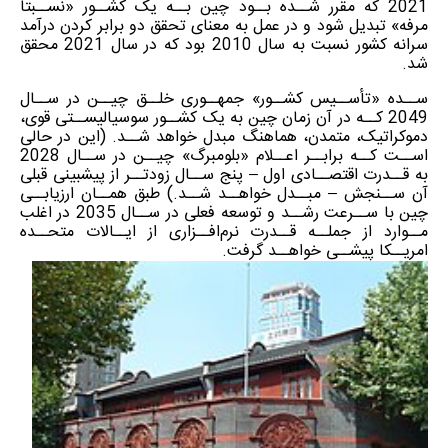
2021 که مقرر شــده بــود چین بــه یک کشــور «نســبتا
مرفه» تبدیل شود و در عمل به معنای تحقق دو برابر کردن درآمد
سرانه کشور نسبت به سال 2010 بود که در سال 2021 محقق
شد.
ســده «تأســیس کشــور» جمهــوری خلــق چیــن در ســال
2049 کــه در آن زمان چین به یک کشــور سوسیالیســتی قوی،
دموکراتیک، متمدن، هماهنگ مبدل خواهد شــد. (این در حالی
اســت کــه برابــر اعــلام «بلومبرگ» چیــن در ســال 2028
به قــدرت اقتصــادی اول – پنج ســال زودتــر از پیشبینی قبلی
آن ســنجش – مبــدل خواهــد شــد.) طبق همــان ارزیابــی
چین با ســرعت رشــد و توسعه فعلی در ســال 2035 در اغلب
مــوارد از جملــه قــدرت نرم‌افــزاری از ایــالات متحــده
امریــکا پیشــی خواهــد گرفت.