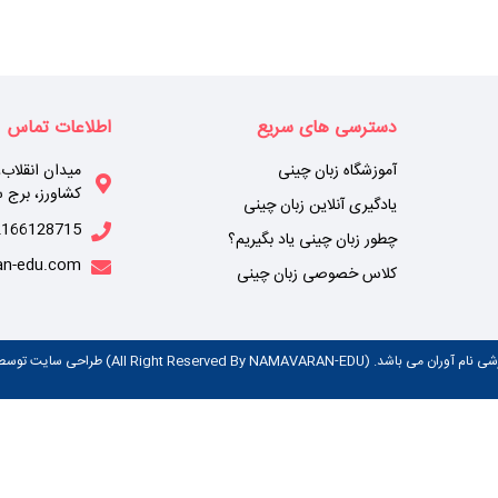
دسترسی های سریع
اطلاعات تماس
آموزشگاه زبان چینی
میدان انقلاب، 
کشاورز، برج سامان(پلاک ۶
یادگیری آنلاین زبان چینی
2166128715
چطور زبان چینی یاد بگیریم؟
an-edu.com
کلاس خصوصی زبان چینی
All Right Reserved B) طراحی سایت توسط :