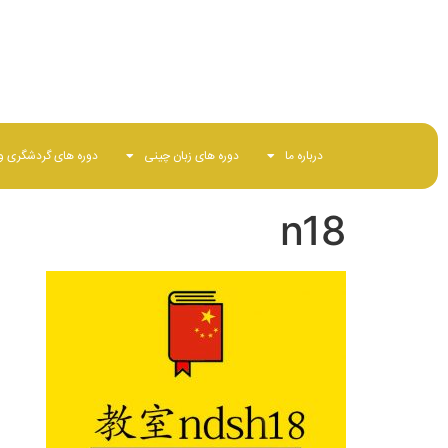
02166581155
درباره ما
دوره های زبان چینی
دوره های گردشگری و 
n18