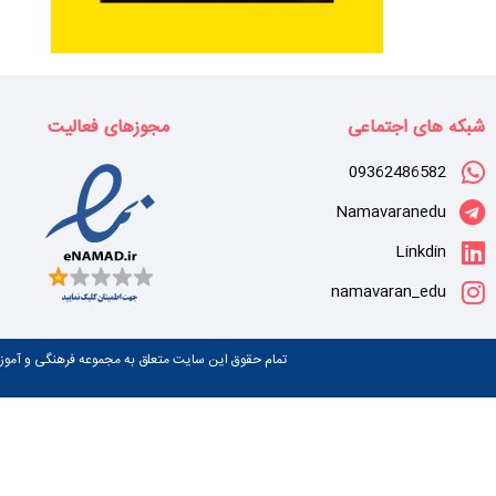
شبکه های اجتماعی
مجوزهای فعالیت
09362486582
Namavaranedu
Linkdin
namavaran_edu
تمام حقوق این سایت متعلق به مجموعه فرهنگی و آموزشی نام آوران می باشد. (y NAMAVARAN-EDU